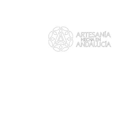
Instituto provincial de lotería y casinos de la
provincia de buenos aires horario.
100 Tiradas Gratis 2026 Tiradas Listas
: El nuevo papel de GREO
para apoyar la Estrategia Nacional es un ejemplo perfecto de
la colaboración que solicitamos en la Estrategia.
Casinos Online Que Aceptan Transferencia Bancaria 2026
-
Puede obtener el bono del casino, y será suficiente para
comprender cómo funciona esta máquina tragamonedas y
cuánto puede ganar o perder.
Casino Online Con Pasaporte 2026 Únete Hoy
: No hace falta
decir que no puedes practicar mesas en vivo y solo jugar gratis
en juegos de software.
Poker avanzado pdf.
Ruleta Multijugador 2026 Empieza Aquí
El Blackjack de un solo mazo de Vegas se juega con un solo
mazo de 52 cartas, pero se eliminan los comodines.
Código Promocional Sin Depósito 2026 La Mejor Opción