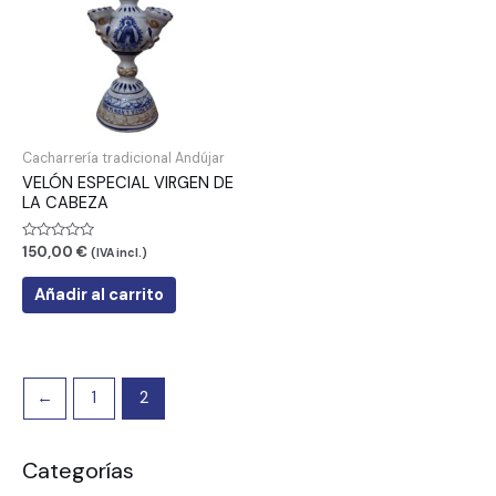
Cacharrería tradicional Andújar
VELÓN ESPECIAL VIRGEN DE
LA CABEZA
Valorado
150,00
€
(IVA incl.)
con
0
de
Añadir al carrito
5
←
1
2
Categorías