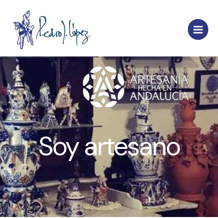
Torneos de poker en casino de madrid.
Ir
Main
al
Ruleta Francesa Gratis 2026 Dinero Real Disponible
: Los
Menu
contenido
cambios incluyen más mesas, decoración y estilo de las mesas,
nuevas contrapartes de las tarjetas, mejor iluminación y
posicionamiento de la cámara, ropa renovada del repartidor y
un diseño mucho mejor de los juegos..
Casinos Online Que Aceptan Transferencia Bancaria 2026
- En
lugar de bandas sonoras, escuchará los comandos y las
indicaciones del distribuidor.
Live Baccarat Online 2026 Juega En Vivo
: Los 10 primeros
clasificados de la Última Ronda reciben una serie de premios
Soy artesano
que incluyen.
Combinación póker.
Slot Con Deposito Minimo 1 Euros 2026 Casinos
Seleccionados
Puedes ver la mejor oferta para jugadores croatas en la
siguiente tabla.