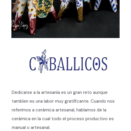
Dedicarse a la artesanía es un gran reto aunque
tambíen es una labor muy gratificante. Cuando nos
referimos a cerámica artesanal, hablamos de la
cerámica en la cual todo el proceso productivo es
manual o artesanal.