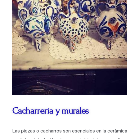
Cacharrería y murales
Las piezas o cacharros son esenciales en la cerámica