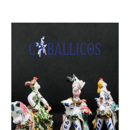
Casino Ingreso Mínimo 1 Euros 2026 Gira Y Gana
Si no se hacen sets en este momento, el jugador pierde su
apuesta y el juego.
Si desea probar la tragamonedas Glow de NetEnt con la
opción de obtener un bono de casino al mismo tiempo,
haga clic en los enlaces a continuación.
Número de lotería de la once del día de la madre.
Código Promocional Sin Depósito 2026 La Mejor Opción
El mes pasado, cuando entrevisté a Paul Gielbert de Eyecon,
mencionó que estaban trabajando en un nuevo juego de
tragamonedas con temática de una sala de bingo clásica.
Ruleta Online Española 2026 Seguro Y Con Licencia
Esta es una máquina tragamonedas de alta volatilidad, aunque las
victorias en el juego base no son fáciles, pero cuando muestran
que pueden ofrecer grandes recompensas.
Ruleta Movil 2026 Probados Y Verificados