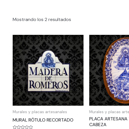
Mostrando los 2 resultados
Murales y placas artesanales
Murales y placas art
PLACA ARTESANA 
MURAL RÓTULO RECORTADO
CABEZA