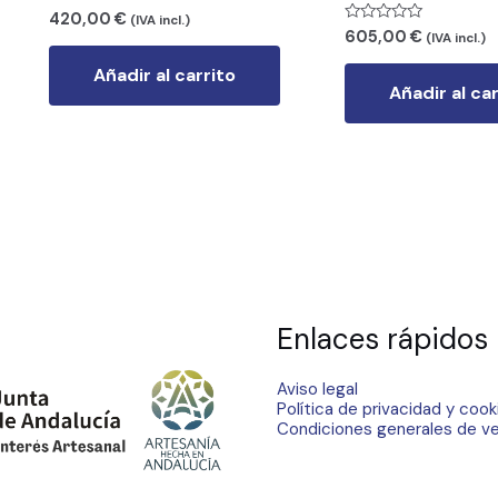
Valorado
420,00
€
(IVA incl.)
con
Valorado
605,00
€
(IVA incl.)
0
con
de
0
Añadir al carrito
5
de
Añadir al ca
5
Enlaces rápidos
Aviso legal
Política de privacidad y cook
Condiciones generales de v