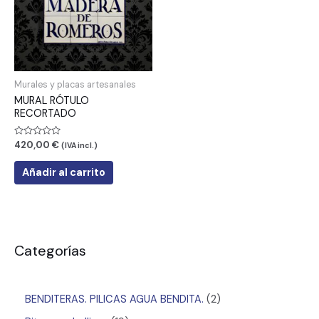
Murales y placas artesanales
MURAL RÓTULO
RECORTADO
Valorado
420,00
€
(IVA incl.)
con
0
de
Añadir al carrito
5
Categorías
BENDITERAS. PILICAS AGUA BENDITA.
2