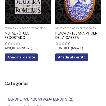
Murales y placas artesanales
Murales y placas artesanales
MURAL RÓTULO
PLACA ARTESANA VIRGEN
RECORTADO
DE LA CABEZA
Valorado
Valorado
420,00
€
605,00
€
(IVA incl.)
(IVA incl.)
con
con
0
0
de
de
Añadir al carrito
Añadir al carrito
5
5
Categorías
BENDITERAS. PILICAS AGUA BENDITA.
2