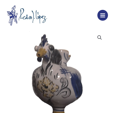
Casino en plaza sendero.
Ir
Main
al
Depósito 3 Euros Casino 2026 Depósito Instantáneo
: Las
Menu
contenido
tragamonedas en realidad obtienen tres categorías
diferentes, incluidas aquí las de 3 carretes, 5 carretes y las i-
Slots.
BOTIJO
Ruleta Europea 2026 Sitios Mejor Valorados
- Esto marca un
DE
nuevo capítulo para Resorts World Catskills y es el primer paso
GALLO
para cumplir la promesa y el potencial del destino de resort
cantidad
de casino integrado más preciado de Nueva York, dijeron
Empire Resorts y Genting Americas en un comunicado
conjunto.
Casino Depósito Mínimo 2 Euros 2026 Probados Y Verificados
:
El iPhone es realmente muy adecuado para jugar online pokies.
Apuesta minima casino barcelona.
Bonus Bingo 2026 Juega Y Gana
El jugador de Italia no pudo jugar debido a una investigación
en curso.