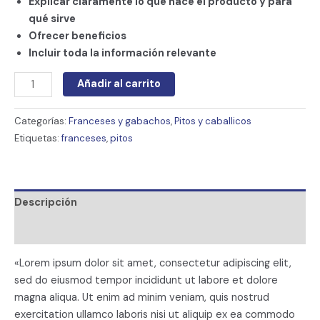
Explicar claramente lo que hace el producto y para
qué sirve
Ofrecer beneficios
Incluir toda la información relevante
Añadir al carrito
Categorías:
Franceses y gabachos
,
Pitos y caballicos
Etiquetas:
franceses
,
pitos
Descripción
Valoraciones (0)
«Lorem ipsum dolor sit amet, consectetur adipiscing elit,
sed do eiusmod tempor incididunt ut labore et dolore
magna aliqua. Ut enim ad minim veniam, quis nostrud
exercitation ullamco laboris nisi ut aliquip ex ea commodo