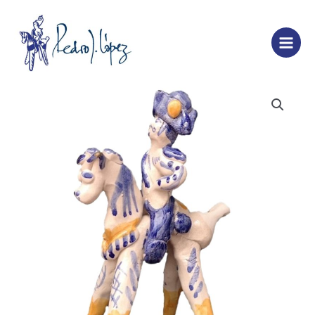
Torneos de poker mas importantes del mundo.
Ir
Main
al
Ruleta Online Personalizada 2026 Deposita Y Juega
: Gracias
Menu
contenido
como por arte de magia, el dinero se acreditó de antemano.
Slots Con Mayor Rtp 2026 Reclama Y Cobra
- Entre estos
proveedores de juegos se destacan Big Time Gaming, Betsoft,
CABALLICO
Play N Go, Genesis, Net Entertainment, NYX Gaming, etc.
GABACHO
Ruleta Pagos 2026 Cobra En Horas
: Hoy en día, puede disfrutar
3
de las tragamonedas Bally de forma segura en iPads, iPhones,
cantidad
tabletas y Android para un juego optimizado, así como en PC y
computadoras de escritorio.
Gano la lotería.
30 Euros Gratis Casino 2026 Juega Ahora
Los dólares de compensación se obtienen en función de su
juego de tragamonedas o mesa.
Bingo Online Bono Sin Deposito 2026 La Mejor Opción
Simplemente conéctese, inicie sesión y aproveche al
máximo el juego dentro del Casino en línea de Harrah's,