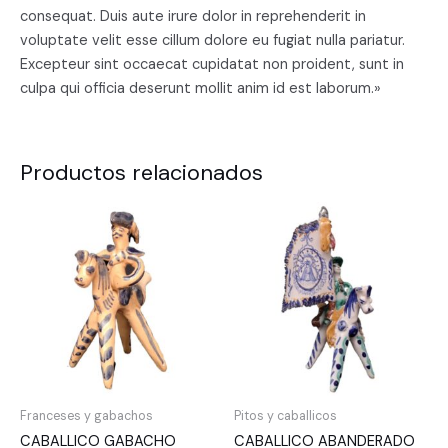
consequat. Duis aute irure dolor in reprehenderit in
voluptate velit esse cillum dolore eu fugiat nulla pariatur.
Excepteur sint occaecat cupidatat non proident, sunt in
culpa qui officia deserunt mollit anim id est laborum.»
Productos relacionados
Franceses y gabachos
Pitos y caballicos
CABALLICO GABACHO
CABALLICO ABANDERADO