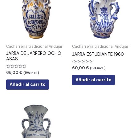
Cacharrería tradicional Andújar
Cacharrería tradicional Andújar
JARRA DE JARRERO OCHO
JARRA ESTUDIANTE 1960.
ASAS.
Valorado
60,00
€
(IVA incl.)
con
Valorado
65,00
€
(IVA incl.)
0
con
de
Añadir al carrito
0
5
de
Añadir al carrito
5