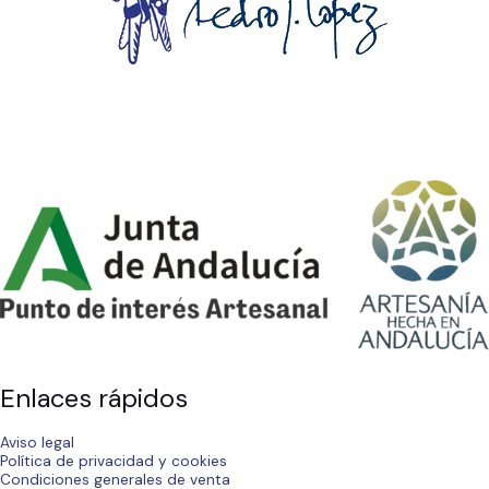
Enlaces rápidos
Aviso legal
Política de privacidad y cookies
Condiciones generales de venta