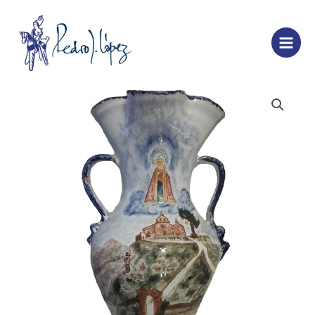
Como jugar a poker online con amigos.
Ir
Main
al
Ruleta En Vivo Gratis 2026 Selección Verificada
: Si desea
Menu
contenido
correr todo el riesgo, puede probar otros lugares, pero aquí le
daremos algunas buenas fuentes de códigos de bono de Bingo
Fling casino.
JARRA
Slots Con Mayor Rtp 2026 Reclama Y Cobra
- Si tienes la
DE
suerte, podrías estar riéndote hasta el banco.
JARREO
Casino Online España Dinero Real 2026 Bonos Que Cumplen
: El
APARICIÓN.
diagrama entidad-relación del Sistema de Aparcamiento
cantidad
muestra todos los datos visuales de las tablas de la base de
datos y las relaciones entre Vehículos, Duración, Plazas de
Aparcamiento, Clientes, etc.
Tragamonedas mas nuevas para jugar gratis.
Top 10 Casinos Online 2026 La Mejor Opción
Dado que no hay forma de retirar las ganancias hasta que
realice la apuesta, desea llegar a una posición en la que sea
realista entregar la cantidad inicial treinta y cinco o
cuarenta veces.