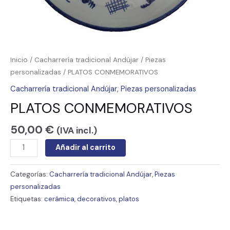
inundar el estado dentro de un marco de tiempo
razonable.
Es prácticamente lo único en lo que gasto dinero, y he
sacado algunas cosas interesantes de allí.
Inicio
/
Cacharrería tradicional Andújar
/
Piezas
Juegos casino gratis sin descargar
personalizadas
/ PLATOS CONMEMORATIVOS
tragamonedas 5 tambores.
Cacharrería tradicional Andújar
,
Piezas personalizadas
Maquinas Tragaperras Antiguas 2026 Lo Mejor Para Jugadores
PLATOS CONMEMORATIVOS
Cada juego tiene una página de revisión separada, que incluye
información sobre cuántas veces se ha jugado el juego, así como
50,00
€
(IVA incl.)
los bonos gratuitos ofrecidos.
Maquinas Tragamonedas Chinas 2026 Retira Rápido
Añadir al carrito
Vale la pena jugar, ya que la tragamonedas es lo suficientemente
simple y el dinero.
Categorías:
Cacharrería tradicional Andújar
,
Piezas
Maquinas Tragamonedas Gratis Zeus 2026 Bonos Que Cumplen
personalizadas
Etiquetas:
cerámica
,
decorativos
,
platos