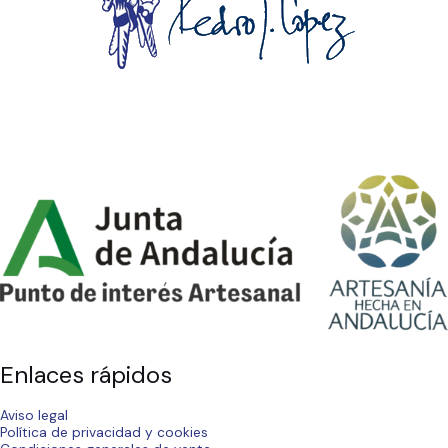
Enlaces rápidos
Aviso legal
Política de privacidad y cookies