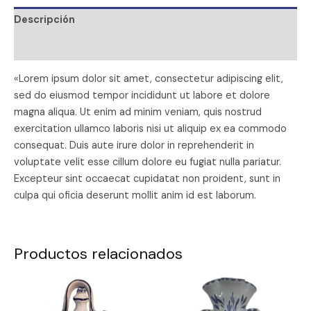
Descripción
Valoraciones (0)
«Lorem ipsum dolor sit amet, consectetur adipiscing elit,
sed do eiusmod tempor incididunt ut labore et dolore
magna aliqua. Ut enim ad minim veniam, quis nostrud
exercitation ullamco laboris nisi ut aliquip ex ea commodo
consequat. Duis aute irure dolor in reprehenderit in
voluptate velit esse cillum dolore eu fugiat nulla pariatur.
Excepteur sint occaecat cupidatat non proident, sunt in
culpa qui oficia deserunt mollit anim id est laborum.
Productos relacionados