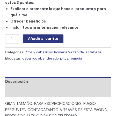
estos 3 puntos:
Explicar claramente lo que hace el producto y para
qué sirve
Ofrecer beneficios
Incluir toda la información relevante
Añadir al carrito
Categorías:
Pitos y caballicos
,
Romería Virgen de la Cabeza
Etiquetas:
caballico abanderado
,
pitos
,
romería
Descripción
Valoraciones (0)
GRAN TAMAÑO. PARA ESCPECIFICACIONES, RUEGO
PREGUNTEN CONTACATANDO A TRAVES DE ESTA PÁGINA,