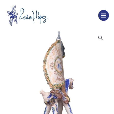
Casinos jugar gratis sin descargar.
Ir
Main
al
Calendario Adviento Casino 2026 Sitios Mejor Valorados
: Los
Menu
contenido
sitios donde los miembros de GamStop pueden jugar ofrecen
servicios impresionantes.
Tragaperras Online Legales 2026 Lo Mejor Para Jugadores
-
CABALLICO
Esos juegos vienen en una variedad de formas diferentes, pero
ABANDERADO
los operadores de muchos de ellos reconocen
ESPECIAL
particularmente el encanto de los concursos de jugador
-
contra jugador.
7.5
Top 10 Casinos Online 2026 La Mejor Opción
: Ruleta Este es un
cantidad
juego divertido ya que, jugado en su forma básica, hay una gran
posibilidad de ganar.
Juego de la ruleta reglas.
Ruleta Online Española 2026 Seguro Y Con Licencia
Pero quizás lo más notable es que el entrenador ha elegido
a una gran cantidad de jóvenes prometedores de la MLS,
muchos de los cuales aún no han jugado para la selección
absoluta de Estados Unidos.