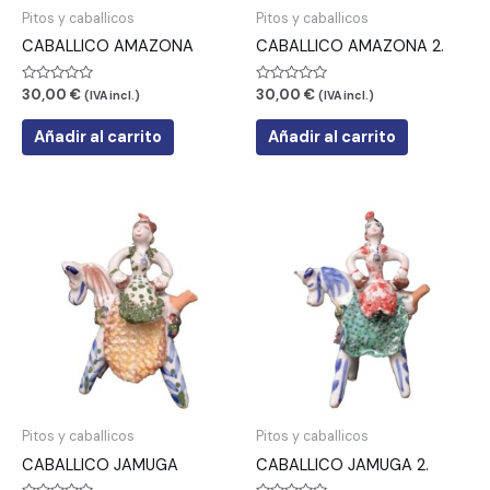
Pitos y caballicos
Pitos y caballicos
CABALLICO AMAZONA
CABALLICO AMAZONA 2.
Valorado
Valorado
30,00
€
30,00
€
(IVA incl.)
(IVA incl.)
con
con
0
0
de
de
Añadir al carrito
Añadir al carrito
5
5
Pitos y caballicos
Pitos y caballicos
CABALLICO JAMUGA
CABALLICO JAMUGA 2.