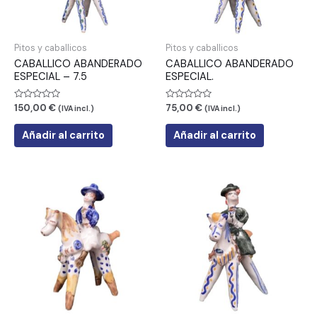
Pitos y caballicos
Pitos y caballicos
CABALLICO ABANDERADO
CABALLICO ABANDERADO
ESPECIAL – 7.5
ESPECIAL.
Valorado
Valorado
150,00
€
75,00
€
(IVA incl.)
(IVA incl.)
con
con
0
0
de
de
Añadir al carrito
Añadir al carrito
5
5