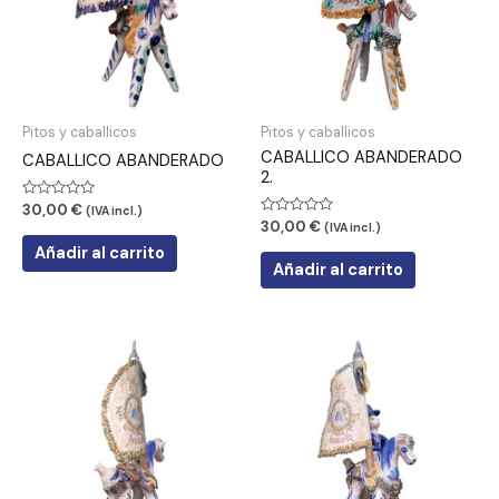
Pitos y caballicos
Pitos y caballicos
CABALLICO ABANDERADO
CABALLICO ABANDERADO
2.
Valorado
30,00
€
(IVA incl.)
con
Valorado
30,00
€
(IVA incl.)
0
con
de
Añadir al carrito
0
5
de
Añadir al carrito
5