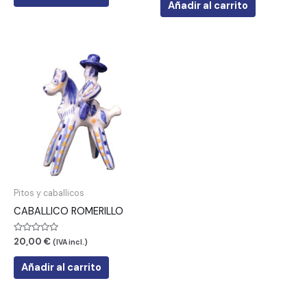
5
de
Añadir al carrito
5
Pitos y caballicos
CABALLICO ROMERILLO
Valorado
20,00
€
(IVA incl.)
con
0
de
Añadir al carrito
5