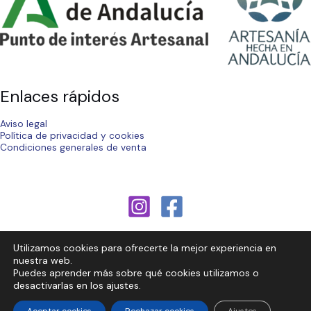
Enlaces rápidos
Aviso legal
Política de privacidad y cookies
Condiciones generales de venta
Utilizamos cookies para ofrecerte la mejor experiencia en
nuestra web.
Puedes aprender más sobre qué cookies utilizamos o
Copyright © 2026 | Cerámicas Pedro J. López - Andújar
desactivarlas en los ajustes.
Hosting España y Diseño Web
by M2ESTUDIO