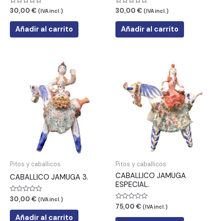
Valorado
Valorado
30,00
€
30,00
€
(IVA incl.)
(IVA incl.)
con
con
0
0
de
de
Añadir al carrito
Añadir al carrito
5
5
Pitos y caballicos
Pitos y caballicos
CABALLICO JAMUGA
CABALLICO JAMUGA 3.
ESPECIAL.
Valorado
30,00
€
(IVA incl.)
con
Valorado
75,00
€
(IVA incl.)
0
con
de
Añadir al carrito
0