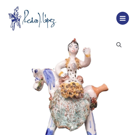
Cubos de dados.
Ir
Main
al
Ruleta Online Personalizada 2026 Deposita Y Juega
: La
Menu
contenido
característica única que ofrece No Bonus Casino es la Oferta
de devolución de dinero en lugar de cualquier código de bono
o bono sin depósito.
CABALLICO
5 Euros Gratis Retirables 2026 Retiros Instantáneos
- El
JAMUGA
software utiliza una estructura de pestañas eficiente que le
3.
permite tener múltiples tipos de juegos abiertos y activos en
cantidad
un momento dado y cambiar de un lado a otro usando las
pestañas.
Casino Online España Dinero Real 2026 Bonos Que Cumplen
:
Solo mira y blackjack de varias manos, solo qué juegos.
La baraja de poker mas cara del mundo.
Mejor Casino Online Que Acepta Skrill 2026 Rápido Y Seguro
El bono se ejecuta semanalmente, por lo que si no gana
esa semana, siempre puede intentarlo de nuevo el martes
siguiente.