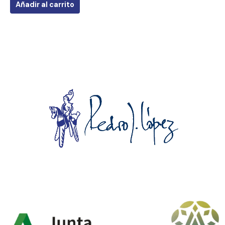
de
Añadir al carrito
5