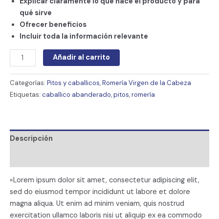
Explicar claramente lo que hace el producto y para
Si bien pueden parecer complicados o intimidantes, en realidad
qué sirve
son bastante simples.
Ofrecer beneficios
5 Euros Gratis Sin Deposito 2026 Selección Verificada
Incluir toda la información relevante
Añadir al carrito
Categorías:
Pitos y caballicos
,
Romería Virgen de la Cabeza
Etiquetas:
caballico abanderado
,
pitos
,
romería
Descripción
Valoraciones (0)
«Lorem ipsum dolor sit amet, consectetur adipiscing elit,
sed do eiusmod tempor incididunt ut labore et dolore
magna aliqua. Ut enim ad minim veniam, quis nostrud
exercitation ullamco laboris nisi ut aliquip ex ea commodo