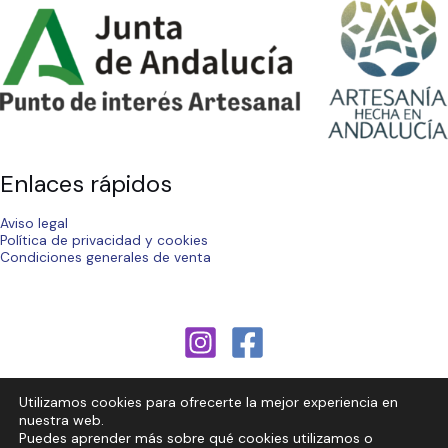
Enlaces rápidos
Aviso legal
Política de privacidad y cookies
Condiciones generales de venta
Utilizamos cookies para ofrecerte la mejor experiencia en
nuestra web.
Puedes aprender más sobre qué cookies utilizamos o