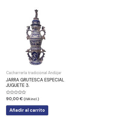
Cacharrería tradicional Andújar
JARRA GRUTESCA ESPECIAL
JUGUETE 3.
Valorado
90,00
€
(IVA incl.)
con
0
de
Añadir al carrito
5