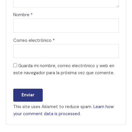
Nombre
*
Correo electrónico
*
Guarda mi nombre, correo electrónico y web en
este navegador para la próxima vez que comente.
This site uses Akismet to reduce spam.
Learn how
your comment data is processed.